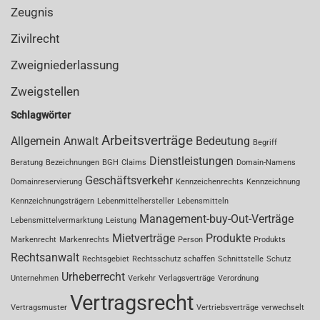
Zeugnis
Zivilrecht
Zweigniederlassung
Zweigstellen
Schlagwörter
Arbeitsverträge
Allgemein
Anwalt
Bedeutung
Begriff
Dienstleistungen
Beratung
Bezeichnungen
BGH
Claims
Domain-Namens
Geschäftsverkehr
Domainreservierung
Kennzeichenrechts
Kennzeichnung
Kennzeichnungsträgern
Lebenmittelhersteller
Lebensmitteln
Management-buy-Out-Verträge
Lebensmittelvermarktung
Leistung
Mietverträge
Produkte
Markenrecht
Markenrechts
Person
Produkts
Rechtsanwalt
Rechtsgebiet
Rechtsschutz
schaffen
Schnittstelle
Schutz
Urheberrecht
Unternehmen
Verkehr
Verlagsverträge
Verordnung
Vertragsrecht
Vertragsmuster
Vertriebsverträge
verwechselt