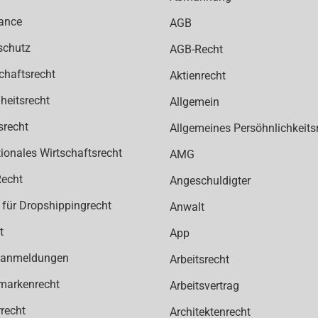
ance
AGB
schutz
AGB-Recht
chaftsrecht
Aktienrecht
heitsrecht
Allgemein
srecht
Allgemeines Persöhnlichkeits
tionales Wirtschaftsrecht
AMG
Recht
Angeschuldigter
 für Dropshippingrecht
Anwalt
t
App
anmeldungen
Arbeitsrecht
markenrecht
Arbeitsvertrag
recht
Architektenrecht