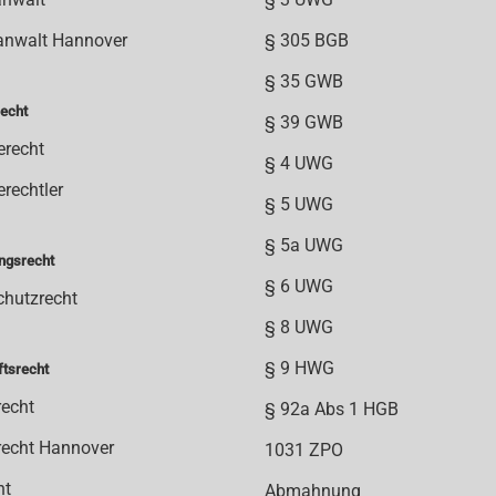
anwalt Hannover
§ 305 BGB
§ 35 GWB
echt
§ 39 GWB
erecht
§ 4 UWG
rechtler
§ 5 UWG
§ 5a UWG
ngsrecht
§ 6 UWG
chutzrecht
§ 8 UWG
§ 9 HWG
ftsrecht
recht
§ 92a Abs 1 HGB
recht Hannover
1031 ZPO
ht
Abmahnung