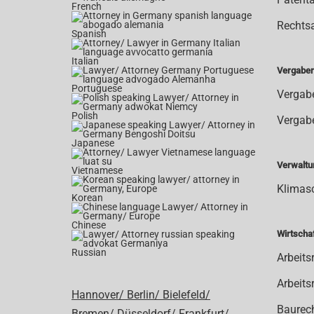
French
Rechts
Spanish
Italian
Vergaber
Portuguese
Vergab
Polish
Vergabe
Japanese
Verwaltu
Vietnamese
Klimas
Korean
Chinese
Wirtscha
Russian
Arbeits
Arbeits
Hannover/
Berlin/
Bielefeld/
Baurec
Bremen/
Düsseldorf/
Frankfurt/