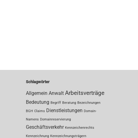
Schlagwörter
Arbeitsverträge
Allgemein
Anwalt
Bedeutung
Begriff
Beratung
Bezeichnungen
Dienstleistungen
BGH
Claims
Domain-
Namens
Domainreservierung
Geschäftsverkehr
Kennzeichenrechts
Kennzeichnung
Kennzeichnungsträgern