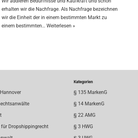
Wir addieren Bedürfnisse und Kaufkraft und schon
erhalten wir die Nachfrage. Als Nachfrage bezeichnen
wir die Einheit der in einem bestimmten Markt zu
einem bestimmten…
Weiterlesen »
Kategorien
 Hannover
§ 135 MarkenG
Rechtsanwälte
§ 14 MarkenG
t
§ 22 AMG
 für Dropshippingrecht
§ 3 HWG
anwalt
§ 3 UWG