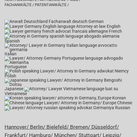
FACHANWÄLTE / PATENTANWÄLTE /
German
English
French
Spanish
Italian
Portuguese
Polish
Japanese
Vietnamese
Korean
Chinese
Russian
Hannover/
Berlin/
Bielefeld/
Bremen/
Düsseldorf/
Frankfurt/
Hamburg/
München/
Stuttgart/
Leipzig/