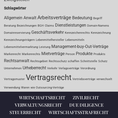
Schlagwörter
Arbeitsverträge
Allgemein
Anwalt
Bedeutung
Begriff
Dienstleistungen
Beratung
Bezeichnungen
BGH
Claims
Domain-Namens
Geschäftsverkehr
Domainreservierung
Kennzeichenrechts
Kennzeichnung
Kennzeichnungsträgern
Lebenmittelhersteller
Lebensmitteln
Management-buy-Out-Verträge
Lebensmittelvermarktung
Leistung
Mietverträge
Produkte
Markenrecht
Markenrechts
Person
Produkts
Rechtsanwalt
Rechtsgebiet
Rechtsschutz
schaffen
Schnittstelle
Schutz
Urheberrecht
Unternehmen
Verkehr
Verlagsverträge
Verordnung
Vertragsrecht
Vertragsmuster
Vertriebsverträge
verwechselt
Verwendung
Waren
wie Outsourcing-Verträge
WIRTSCHAFTSRECHT
ZIVILRECHT
VERWALTUNGSRECHT
DUE DILIGENCE
STEUERRECHT
WIRTSCHAFTSSTRAFRECHT