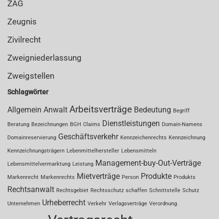
ZAG
Zeugnis
Zivilrecht
Zweigniederlassung
Zweigstellen
Schlagwörter
Arbeitsverträge
Allgemein
Anwalt
Bedeutung
Begriff
Dienstleistungen
Beratung
Bezeichnungen
BGH
Claims
Domain-Namens
Geschäftsverkehr
Domainreservierung
Kennzeichenrechts
Kennzeichnung
Kennzeichnungsträgern
Lebenmittelhersteller
Lebensmitteln
Management-buy-Out-Verträge
Lebensmittelvermarktung
Leistung
Mietverträge
Produkte
Markenrecht
Markenrechts
Person
Produkts
Rechtsanwalt
Rechtsgebiet
Rechtsschutz
schaffen
Schnittstelle
Schutz
Urheberrecht
Unternehmen
Verkehr
Verlagsverträge
Verordnung