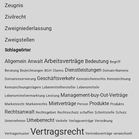
Zeugnis
Zivilrecht
Zweigniederlassung
Zweigstellen
Schlagwörter
Arbeitsverträge
Allgemein
Anwalt
Bedeutung
Begriff
Dienstleistungen
Beratung
Bezeichnungen
BGH
Claims
Domain-Namens
Geschäftsverkehr
Domainreservierung
Kennzeichenrechts
Kennzeichnung
Kennzeichnungsträgern
Lebenmittelhersteller
Lebensmitteln
Management-buy-Out-Verträge
Lebensmittelvermarktung
Leistung
Mietverträge
Produkte
Markenrecht
Markenrechts
Person
Produkts
Rechtsanwalt
Rechtsgebiet
Rechtsschutz
schaffen
Schnittstelle
Schutz
Urheberrecht
Unternehmen
Verkehr
Verlagsverträge
Verordnung
Vertragsrecht
Vertragsmuster
Vertriebsverträge
verwechselt