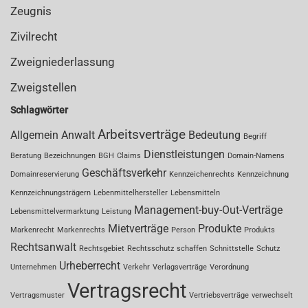
Zeugnis
Zivilrecht
Zweigniederlassung
Zweigstellen
Schlagwörter
Arbeitsverträge
Allgemein
Anwalt
Bedeutung
Begriff
Dienstleistungen
Beratung
Bezeichnungen
BGH
Claims
Domain-Namens
Geschäftsverkehr
Domainreservierung
Kennzeichenrechts
Kennzeichnung
Kennzeichnungsträgern
Lebenmittelhersteller
Lebensmitteln
Management-buy-Out-Verträge
Lebensmittelvermarktung
Leistung
Mietverträge
Produkte
Markenrecht
Markenrechts
Person
Produkts
Rechtsanwalt
Rechtsgebiet
Rechtsschutz
schaffen
Schnittstelle
Schutz
Urheberrecht
Unternehmen
Verkehr
Verlagsverträge
Verordnung
Vertragsrecht
Vertragsmuster
Vertriebsverträge
verwechselt